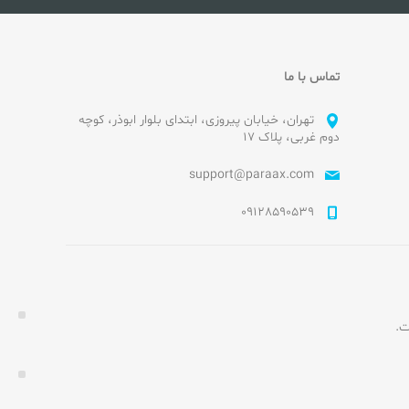
تماس با ما
تهران، خیابان پیروزی، ابتدای بلوار ابوذر، کوچه
دوم غربی، پلاک ۱۷
support@paraax.com
09128590539