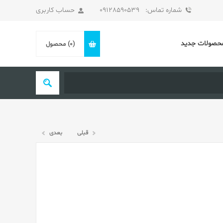
شماره تماس: 09128590539
حساب کاربری
حصولات جدید
(0)
محصول
قبلی
بعدی