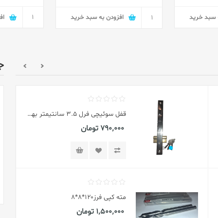
 سبد خرید
اف
افزودن به سبد خرید
ج
0
1404/9/15 15:49:13
مته آبراه سایز ۸۰*۸*۵
همه چیز درباره درب و پنجره UPVC: انتخابی هوشمند برای خانه مدرن
920٬000 تومان
در دنیای امروز، انتخاب درب و پنجره مناسب نه تنها بر
زیبایی ساختمان تاثیر می‌گذارد، بلکه در
عایق حرارتی، صدا
و امنیت
خانه نقش بسیار مهمی دارد. یکی از بهترین
گزینه‌ها در این زمینه،
درب و پنجره UPVC
است....
مته کپی فرز 120*6*5
1٬250٬000 تومان