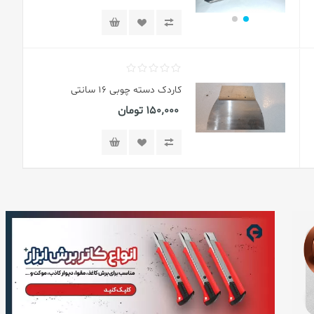
اتصال زانو 1/8 فیتینگ 6
150٬000 تومان