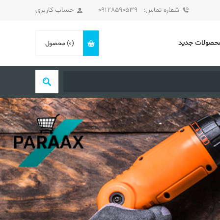
شماره تماس: 09128590539
حساب کاربری
حصولات جدید
(0)
محصول