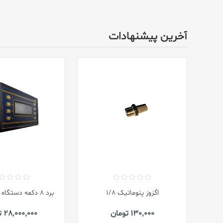
آخرین پیشنهادات
اگزوز پنوماتیک 1/8
برد ۸ دکمه دستگاه جوش تکسر
130٬000 تومان
28٬000٬000 تومان