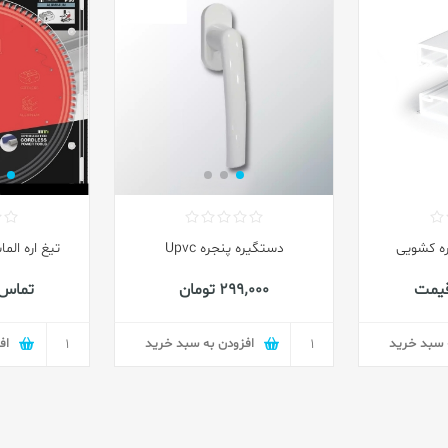
ره کشویی
دستگیره پنجره Upvc
تیغ اره الماسه س
قیمت
299٬000 تومان
تماس 
 سبد خرید
افزودن به سبد خرید
اف