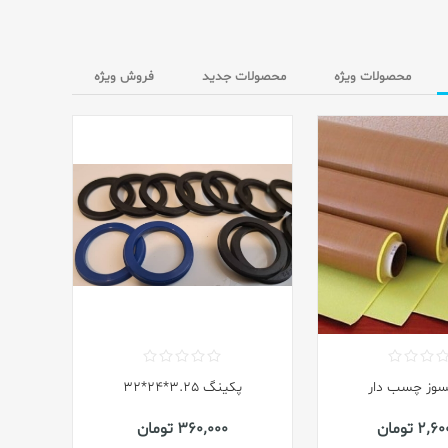
محصولات ویژه
محصولات جدید
فروش ویژه
نسوز چسب دار
پکینگ 3.25*24*32
2 تومان
360٬000 تومان