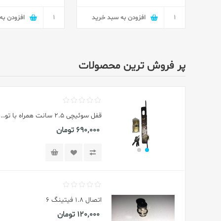
افزودن به سبد خرید
افزودن به
پر فروش ترین محصولات
قفل سوئیچی فرل ۳.۵ سانتیمتر بهمراه مغزی
790٬000 تومان
مته کپی فرز۱۲۰*۸*۸
1٬500٬000 تومان