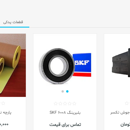
قطعات یدکی
پارچه 
بلبرینگ 6008 SKF
٬600٬000
تماس برای قیمت