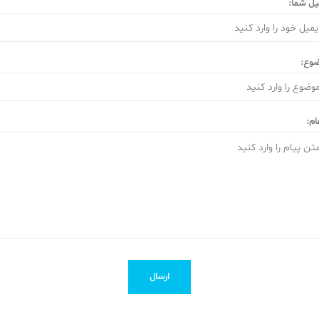
یل شما:
وع:
ام:
ارسال