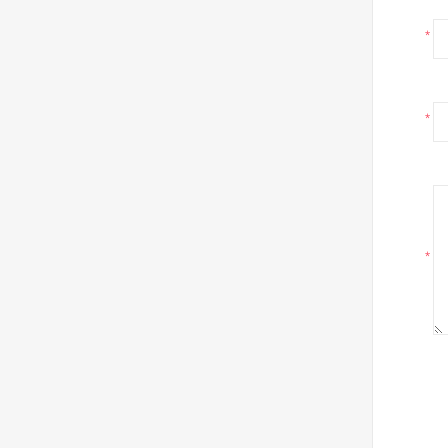
*
*
*