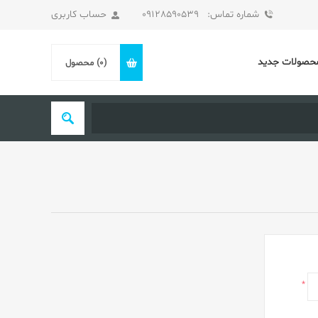
شماره تماس: 09128590539
حساب کاربری
حصولات جدید
(0)
محصول
*