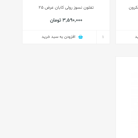
تفلون نسوز رولی کابان عرض 25
3٬590٬000 تومان
د
افزودن به سبد خرید