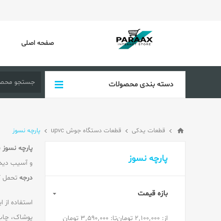
صفحه اصلی
دسته بندی محصولات
قطعات یدکی
قطعات دستگاه جوش upvc
پارچه نسوز
پارچه نسوز ب
پارچه نسوز
و آسیب دیدن
درجه
تحمل ک
بازه قیمت
استفاده از 
پوشاک، چاپ ح
از:
2٬100٬000 تومان
تا:
3٬590٬000 تومان