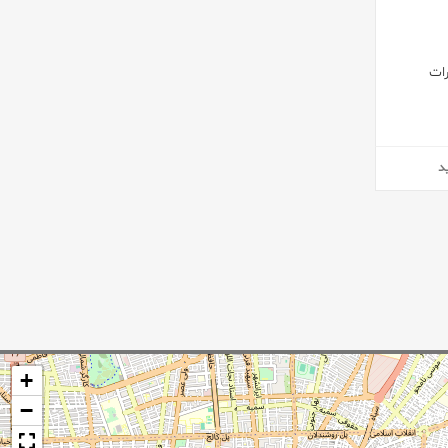
ات
د
+
−