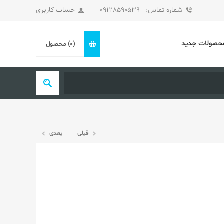
شماره تماس: 09128590539
حساب کاربری
حصولات جدید
(0)
محصول
قبلی
بعدی