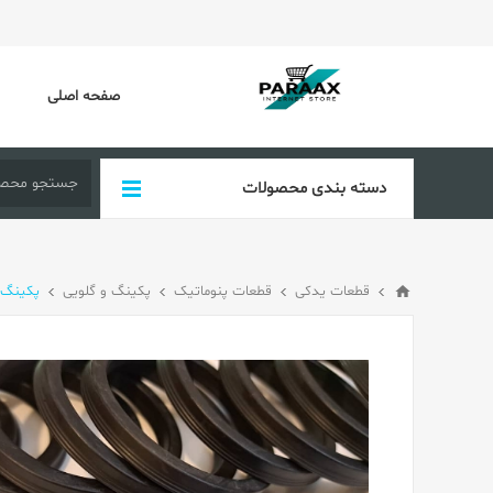
صفحه اصلی
دسته بندی محصولات
قطعات یدکی
قطعات پنوماتیک
پکینگ و گلویی
پکینگ 7*53*3