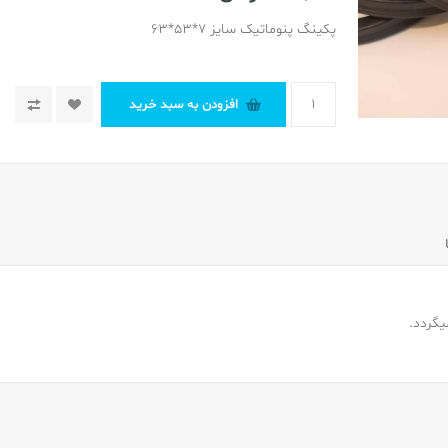
پکینگ پنوماتیک سایز 7*53*63
افزودن به سبد خرید
یگردد.