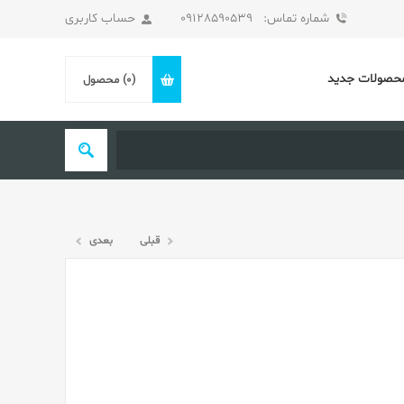
شماره تماس: 09128590539
حساب کاربری
حصولات جدید
(0)
محصول
قبلی
بعدی