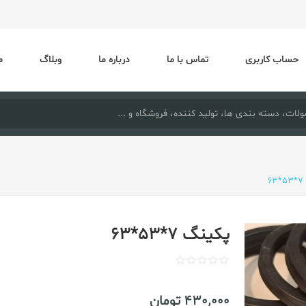
حساب کاربری
تماس با ما
درباره ما
وبلاگ
م
6
پکینگ 7*53*63
430٬000 تومان