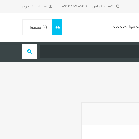
شماره تماس: 09128590539
حساب کاربری
حصولات جدید
(0)
محصول