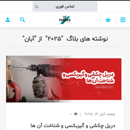
تماس فوری
نوشته های بلاگ "2025" از "آبان"
0
جمعه, آبان 14, 2025
دریل چکشی و گیربکسی و شناخت آن ها